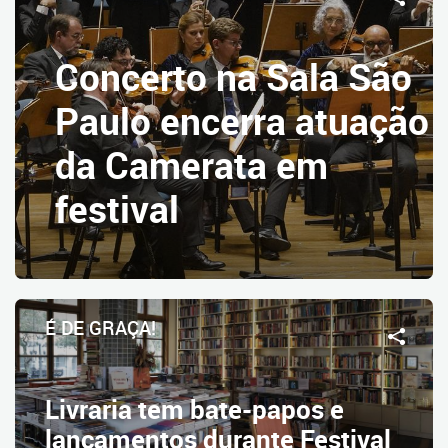
Concerto na Sala São
Paulo encerra atuação
da Camerata em
festival
É DE GRAÇA!
Livraria tem bate-papos e
lançamentos durante Festival