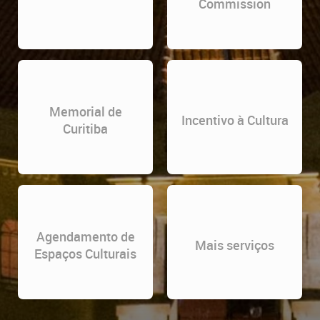
Commission
Memorial de
Incentivo à Cultura
Curitiba
Agendamento de
Mais serviços
Espaços Culturais